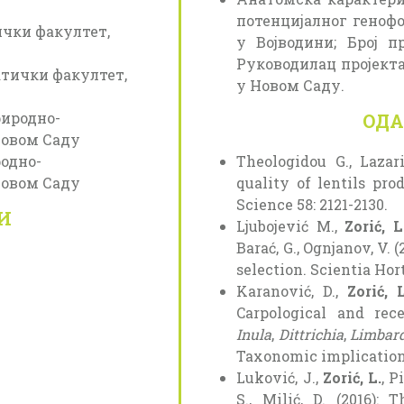
потенцијалног геноф
ички факултет,
у Војводини; Број про
Руководилац пројекта
атички факултет,
у Новом Саду.
риродно-
ОДА
Новом Саду
родно-
Theologidou G., Lazar
Новом Саду
quality of lentils pr
Science 58: 2121-2130.
И
Ljubojević M.,
Zorić, L
Barać, G., Ognjanov, V.
selection. Scientia Hort
Karanović, D.,
Zorić, L
Carpological and rec
Inula
,
Dittrichia
,
Limbar
Taxonomic implications.
Luković, J.,
Zorić, L.
, P
S., Milić, D. (2016): 