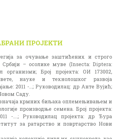
АБРАНИ ПРОЈЕKТИ
тегија за очување заштићених и строго
рбији – осолике муве (Insecta: Diptera:
л организми; Број пројекта: ОИ 173002,
свете, науке и технолошког развоја
јање: 2011 -…; Руководилац: др Анте Вујић;
Новом Саду.
значаја крмних биљака оплемењивањем и
огије производње семена. Број пројекта:
2011 -….; Руководилац пројекта: др Ђура
титут за ратарство и повртарство Нови
зација колекције дивљих сунцокрета, као