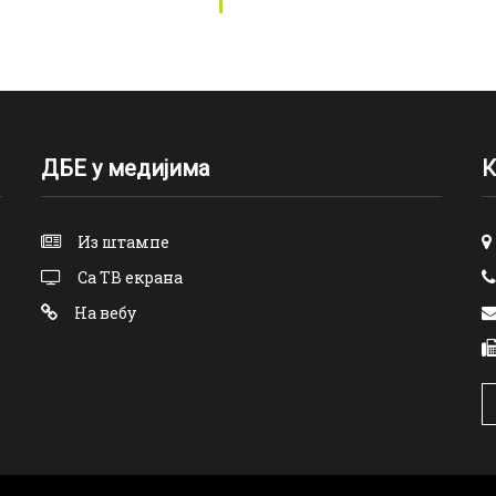
ДБЕ у медијима
К
Из штампе
Са ТВ екрана
На вебу