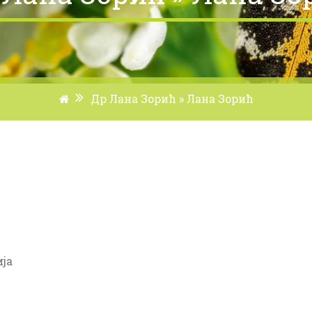
Др Лана Зорић » Лана Зорић
ија