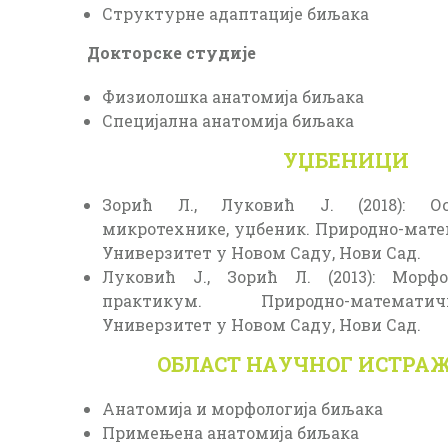
Структурне адаптације биљака
Докторске студије
Физиолошка анатомија биљака
Специјална анатомија биљака
УЏБЕНИЦИ
Зорић Л., Луковић Ј. (2018): О
микротехнике, уџбеник. Природно-мат
Универзитет у Новом Саду, Нови Сад.
Луковић Ј., Зорић Л. (2013): Морф
практикум. Природно-математ
Универзитет у Новом Саду, Нови Сад.
ОБЛАСТ НАУЧНОГ ИСТР
Анатомија и морфологија биљака
Примењена анатомија биљака