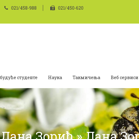
021/458-988
021/450-620
 будуће студенте
Наука
Такмичења
Веб сервиси
 Лана Зорић » Лана Зо