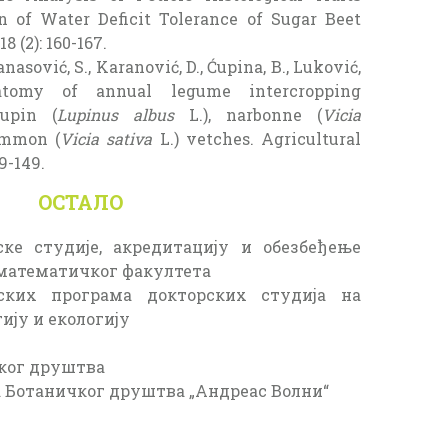
 of Water Deficit Tolerance of Sugar Beet
 (2): 160-167.
anasović, S., Karanović, D., Ćupina, B., Luković,
atomy of annual legume intercropping
upin (
Lupinus albus
L.), narbonne (
Vicia
ommon (
Vicia sativa
L.) vetches. Agricultural
9-149.
ОСТАЛО
ке студије, акредитацију и обезбеђење
математичког факултета
јских програма докторских студија на
ију и екологију
ког друштва
а Ботаничког друштва „Андреас Волни“