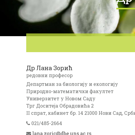
Др
Лана
Зорић
редовни професор
Департман за биологију и екологију
Природно-математички факултет
Универзитет у Новом Саду
Трг Доситеја Обрадовића 2
II спрат, кабинет бр. 14
21000 Нови Сад, Срб
021/485-2664
lana.zoric@dbe.uns.ac.rs