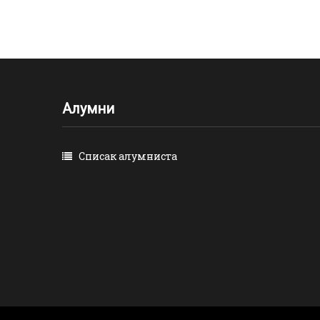
Алумни
Списак алумниста