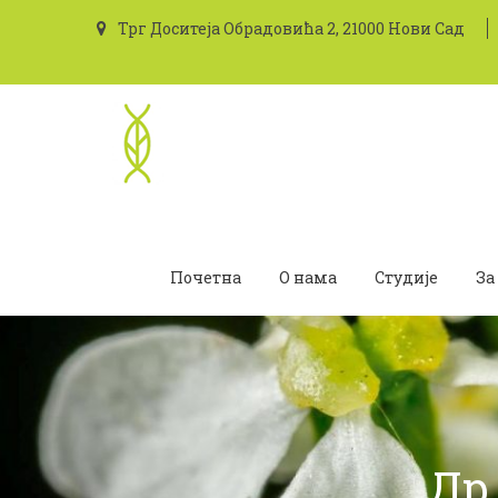
Трг Доситеја Обрадовића 2, 21000 Нови Сад
Почетна
О нама
Студије
За
Др