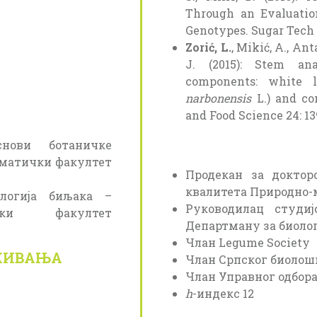
Through an Evaluation
Genotypes. Sugar Tech 18
Zorić, L.
, Mikić, A., Ant
J. (2015): Stem an
components: white l
narbonensis
L.) and c
and Food Science 24: 13
снови ботаничке
ематички факултет
Продекан за докторс
квалитета Природно-
ологија биљака –
Руководилац студи
ички факултет
Департману за биолог
Члан Legume Society
АЖИВАЊА
Члан Српског биолош
Члан Управног одбор
h
-индекс 12