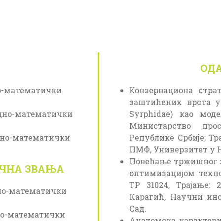
ОД
но-математички
Конзервациона стра
заштићених врста у С
одно-математички
Syrphidae) као моде
Министарство про
одно-математички
Републике Србије; Тра
ПМФ, Универзитет у 
Повећање тржишног 
УЧНА ЗВАЊА
оптимизацијом технол
ТР 31024, Трајање: 
дно-математички
Карагић, Научни инс
Сад.
дно-математички
Анатомска карактери