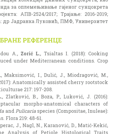
онда за оплемењивање гајеног сунцокрета
јекта: АПВ-2524/2017; Трајање: 2016-2019;
: др Јадранка Луковић, ПМФ, Универзитет
БРАНЕ РЕФЕРЕНЦЕ
idou A.,
Zorić L.
, Tsialtas I. (2018): Cooking
oduced under Mediterranean conditions. Crop
.
, Maksimović, I., Dulić, J., Miodragović, M.,
 (2017): Anatomically assisted cherry rootstock
iculturae 217: 197-208.
.
, Zlatković, B., Boza, P., Luković, J. (2016):
eptacular morpho-anatomical characters of
da
and
Pulicaria
species (Compositae, Inuleae):
 Flora 219: 48-61.
iperac, J., Nagl, N., Karanović, D., Matić-Kekić,
The Analysis of Petiole Histological Traits