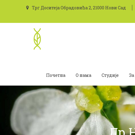
Трг Доситеја Обрадовића 2, 21000 Нови Сад
Почетна
О нама
Студије
За
Др 