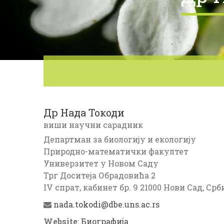
Др
Нада
Токоди
виши научни сарадник
Департман за биологију и екологију
Природно-математички факултет
Универзитет у Новом Саду
Трг Доситеја Обрадовића 2
IV спрат, кабинет бр. 9
21000 Нови Сад, Срб
nada.tokodi@dbe.uns.ac.rs
Website
:
Биографија