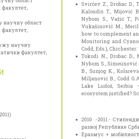
аучну област
Svirčev Z., Drobac D., 
 факултет,
Kaloudis T., Mijović B
Nybom S., Važić T., Pa
жу научну област
Vukašinović M., Merilu
 факултет,
how to complement anal
Monitoring and Cyanoto
а ужу научну
Codd, Eds.), Chichester:
матички факултет,
Tokodi N., Drobac D., M
Nybom S., Simeunović J.,
B., Sunjog K., Kolarev
И
Miljanović B., Codd G.A
Lake Ludoš, Serbia 
ecosystem justified? Sci
2011)
2010 .-2011.- Стипен
развој Републике Срби
Еразмус + мобилност