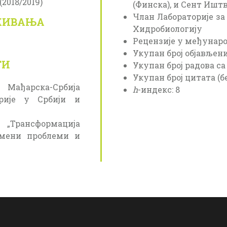
2018/2019)
(Финска), и Сент Ишт
Члан Лабораторије за
АЖИВАЊА
Хидробиологију
Рецензије у међуна
Укупaн број објављени
ТИ
Укупaн број радова са 
Укупан број цитата (бе
 Мађарска-Србија
h
-индекс: 8
ерије у Србији и
 „Трансформација
емени проблеми и