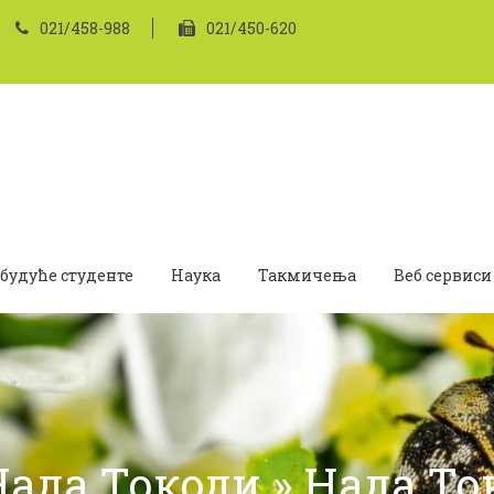
021/458-988
021/450-620
 будуће студенте
Наука
Такмичења
Веб сервиси
Нада Токоди » Нада То