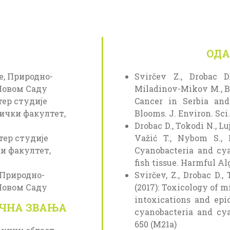
ОДА
е, Природно-
Svirčev Z., Drobac D
Новом Саду
Miladinov-Mikov M., Ba
тер студије
Cancer in Serbia and
тички факултет,
Blooms. J. Environ. Sci. 
Drobac D., Tokodi N., Lu
тер студије
Važić T., Nybom S., M
и факултет,
Cyanobacteria and cya
fish tissue. Harmful Al
, Природно-
Svirčev, Z., Drobac D.,
Новом Саду
(2017): Toxicology of 
intoxications and epi
УЧНА ЗВАЊА
cyanobacteria and cyan
650 (M21a)