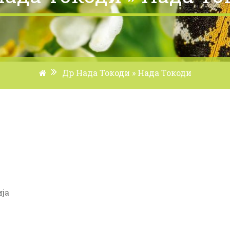
Др Нада Токоди » Нада Токоди
ија