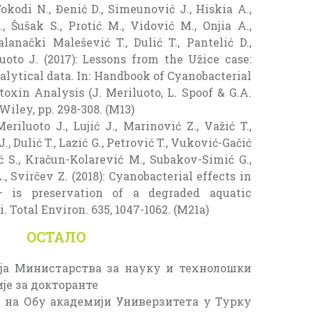
Tokodi N., Đenić D., Simeunović J., Hiskia A.,
., Šušak S., Protić M., Vidović M., Onjia A.,
lanački Malešević T., Dulić T., Pantelić D.,
oto J. (2017): Lessons from the Užice case:
ytical data. In: Handbook of Cyanobacterial
xin Analysis (J. Meriluoto, L. Spoof & G.A.
 Wiley, pp. 298-308. (M13)
eriluoto J., Lujić J., Marinović Z., Važić T.,
 Dulić T., Lazić G., Petrović T., Vuković-Gačić
ić S., Kračun-Kolarević M., Subakov-Simić G.,
., Svirčev Z. (2018): Cyanobacterial effects in
– is preservation of a degraded aquatic
. Total Environ. 635, 1047-1062. (M21a)
ОСТАЛО
дија Министарства за науку и технолошки
је за докторанте
 на Обу академији Универзитета у Турку