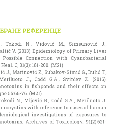
БРАНЕ РЕФЕРЕНЦЕ
., Tokodi N., Vidović M., Simeunović J.,
ltić V. (2013): Epidemiology of Primary Liver
 Possible Connection with Cyanobacterial
Heal. C, 31(3): 181-200. (M21)
jić J., Marinović Z., Subakov-Simić G., Dulić T.,
eriluoto J., Codd G.A., Svirčev Z. (2016):
notoxins in fishponds and their effects on
gae 55:66-76. (M21)
 Tokodi N., Mijović B., Codd G.A., Meriluoto J.
microcystins with reference to cases of human
demiological investigations of exposures to
otoxins. Archives of Toxicology, 91(2):621-