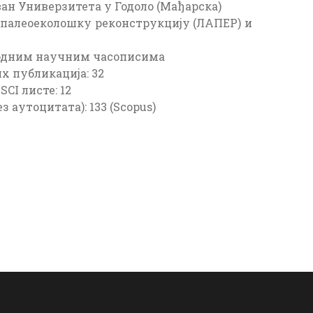
ван Универзитета у Годоло (Мађарска)
 палеоеколошку реконструкцију (ЛАПЕР) и
родним научним часописима
х публикација: 32
SCI листе: 12
з аутоцитата): 133 (Scopus)