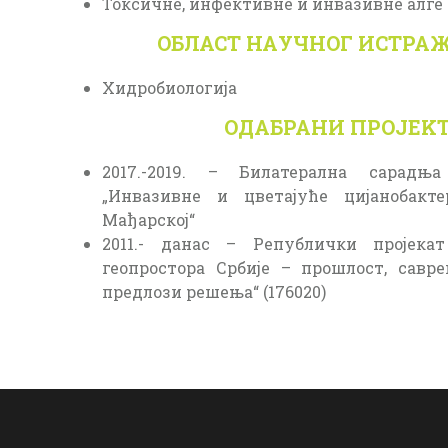
Токсичне, инфективне и инвазивне алге (
ОБЛАСТ НАУЧНОГ ИСТР
Хидробиологија
ОДАБРАНИ ПРОЈЕK
2017.-2019. – Билатерална сарадња
„Инвазивне и цветајуће цијанобакт
Мађарској“
2011.- данас – Републички пројекат
геопростора Србије – прошлост, савр
предлози решења“ (176020)