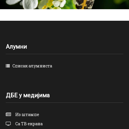
u
a
g
e
Алумни
Списак алумниста
ДБЕ у медијима
Из штампе
Са ТВ екрана