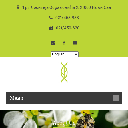
Трг Доситеја Обрадовића 2, 21000 Нови Сад
021/458-988
021/450-620
C
h
o
o
s
e
a
Мени
l
a
n
g
About Us