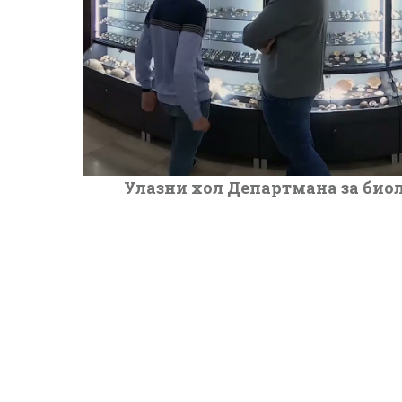
Улазни хол Департмана за биол