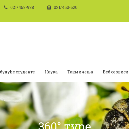
021/458-988
021/450-620
 будуће студенте
Наука
Такмичења
Веб сервиси
360° туре