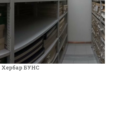
Хербар БУНС
онтакт