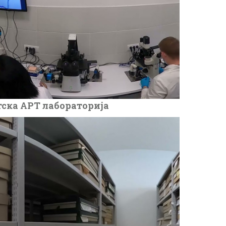
ска АРТ лабораторија