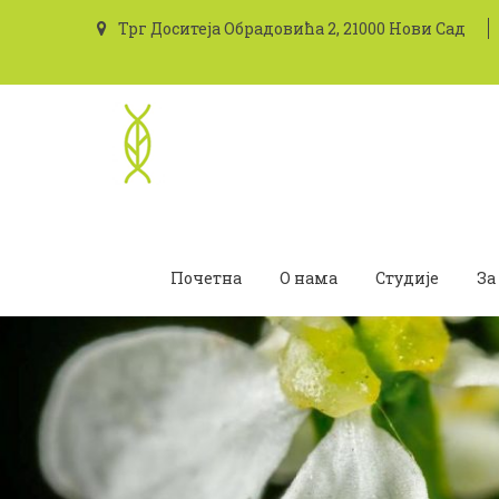
Трг Доситеја Обрадовића 2, 21000 Нови Сад
Почетна
О нама
Студије
За