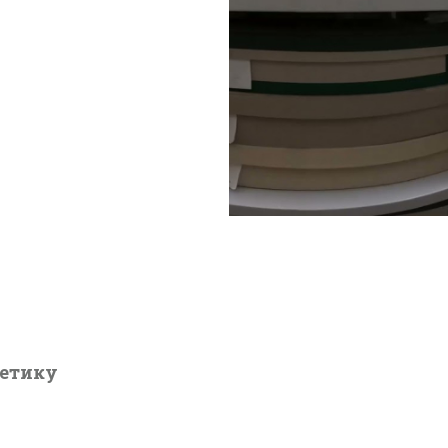
нетику
ДБЕ у медијима
К