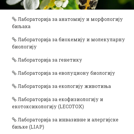
z
i
k
Лабораторија за анатомију и морфологију
биљака
Лабораторија за биохемију и молекуларну
биологију
Лабораторија за генетику
Лабораторија за еволуциону биологију
Лабораторија за екологију животиња
Лабораторија за екофизиологију и
екотоксикологију (LECOTOX)
Лабораторија за инвазивне и алергијске
биљке (LIAP)