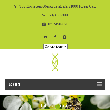
Трг Доситеја Обрадовића 2, 21000 Нови Сад
021/458-988
021/450-620
I
z
a
b
e
r
i
Мени
t
e
j
e
Лабораторије