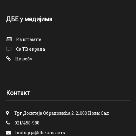
ДБЕ у медијима
Из штампе
Са ТВ екрана
На вебу
Контакт
Трг Доситеја Обрадовића 2, 21000 Нови Сад
021/458-988
biologija@dbe.uns.ac.rs