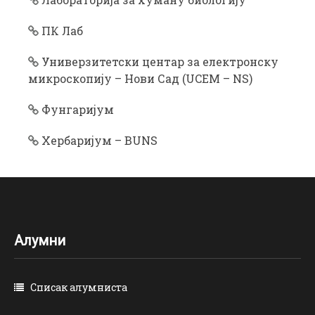
ПК Лаб
Универзитетски центар за електронску
микроскопију – Нови Сад (UCEM – NS)
Фунгаријум
Хербаријум – BUNS
Алумни
Списак алумниста