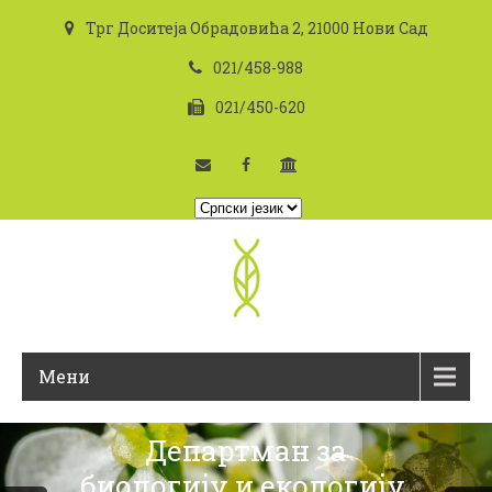
Трг Доситеја Обрадовића 2, 21000 Нови Сад
021/458-988
021/450-620
I
z
a
b
e
r
i
Мени
t
e
j
Департман за
e
биологију и екологију,