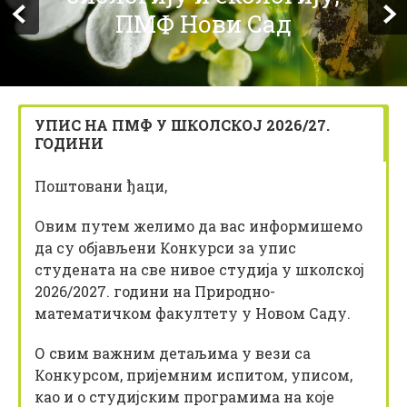
z
ПМФ Нови Сад
i
k
УПИС НА ПМФ У ШКОЛСКОЈ 2026/27.
ГОДИНИ
Поштовани ђаци,
Овим путем желимо да вас информишемо
да су објављени Конкурси за упис
студената на све нивое студија у школској
2026/2027. години на Природно-
математичком факултету у Новом Саду.
О свим важним детаљима у вези са
Конкурсом, пријемним испитом, уписом,
као и о студијским програмима на које