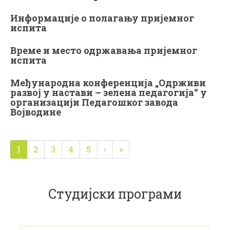
Информације о полагању пријемног
испита
Време и место одржавања пријемног
испита
Међународна конференција „Одрживи
развој у настави – зелена педагогија“ у
организацији Педагошког завода
Војводине
1
2
3
4
5
›
»
Студијски програми