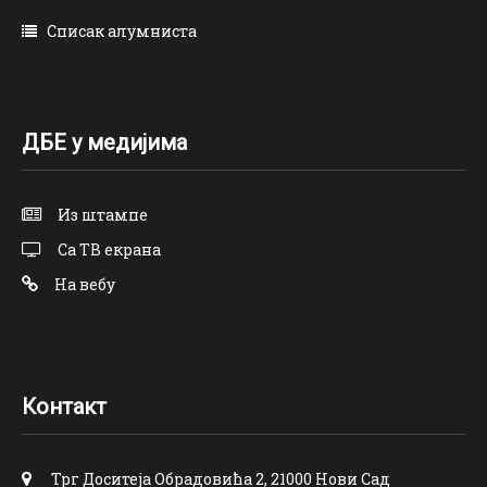
Списак алумниста
ДБЕ у медијима
Из штампе
Са ТВ екрана
На вебу
Контакт
Трг Доситеја Обрадовића 2, 21000 Нови Сад