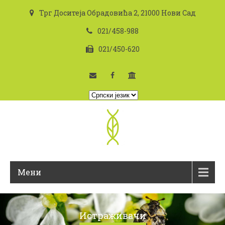
Трг Доситеја Обрадовића 2, 21000 Нови Сад
021/458-988
021/450-620
I
z
a
b
e
r
i
Мени
t
e
j
e
Истраживачи