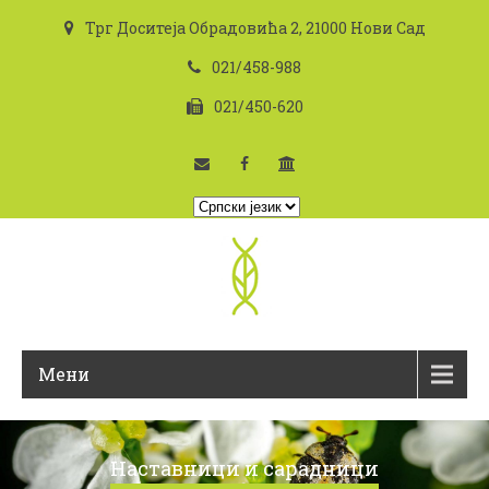
Трг Доситеја Обрадовића 2, 21000 Нови Сад
021/458-988
021/450-620
I
z
a
b
e
r
i
Мени
t
e
j
e
Наставници и сарадници