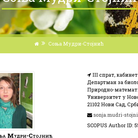
Соња Мудри-Стојнић
III спрат, кабинет
Департман за биоло
Природно-математ
Универзитет у Нов
21102 Нови Сад, Срб
sonja.mudri-stojn
SCOPUS Author ID: 5
ња
Мудри-Стојнић