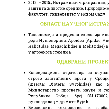
2012. – 2015., Истраживач-приправник, 
заштита животне средине, Природно-
факултет, Универзитет у Новом Саду
ОБЛАСТ НАУЧНОГ ИСТР
Таксономија и предеона екологија ин
реда Hymenoptera: Apoidea (Apidae, Andr
Halictidae, Megachilidae и Melittidae) и
у агроекосистемима
ОДАБРАНИ ПРОЈЕK
Конзервациона стратегија за очув
строго заштићених врста у Србиј
(Insecta: Diptera: Syrphidae) као
Министарство просвете, науке и те
Републике Србије, број OИ-173002
руководилац – др Анте Вујић
Биосенсинг технологије и глоб