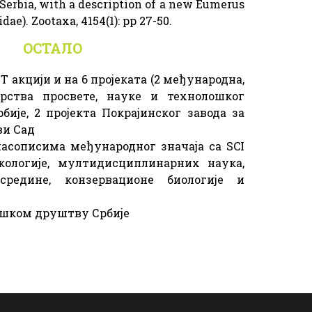
Serbia, with a description of a new Eumerus
ae). Zootaxa, 4154(1): pp 27-50.
ОСТАЛО
T акцији и на 6 пројеката (2 међународна,
рства просвете, науке и технолошког
бије, 2 пројекта Покрајинског завода за
ви Сад
часописима међународног значаја са SCI
екологије, мултидисциплинарних наука,
редине, конзервационе биологије и
ошком друштву Србије