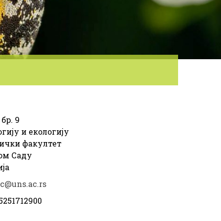
 бр. 9
гију и екологију
ички факултет
ом Саду
ија
ic@uns.ac.rs
5251712900