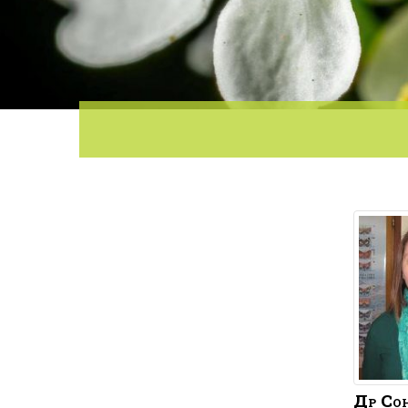
Др
Со