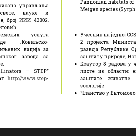
Pannonian habitats of 
рисана управљања
Meigen species (Syrphid
освете, науке и
е, број ИИИ 43002,
 Оловић
темских услуга
Учесник на једној COS
оде „Ковиљско-
2 пројекта Министа
дињених нација за
развоја Републике Ср
инског завода за
заштиту природе, Но
е.
Коаутор 8 радова у 
llinators – STEP“
листе из области: 
кат
http://www.step-
заштите животне с
зоологије
Чланство у Ентомол