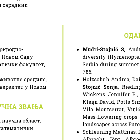
 сарадник
ОДА
Природно-
Mudri-Stojnić S
, Andr
у Новом Саду
diversity (Hymenopter
матички факултет,
Serbia during summer. 
786.
 животне средине,
Holzschuh Andrea, Dai
верзитет у Новом
Stojnić Sonja
, Riedin
Wickens Jennifer B.,
Kleijn David, Potts Sim
УЧНА ЗВАЊА
Vila Montserrat, Vuji
Mass-flowering crops d
а научна област:
landscapes across Europ
математички
Schleuning Matthias, F
Albrecht Jörg, Albre