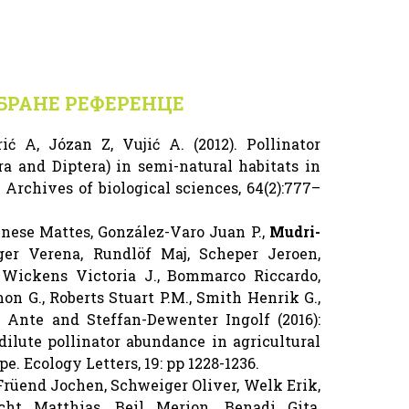
БРАНЕ РЕФЕРЕНЦЕ
ić A, Józan Z, Vujić A. (2012). Pollinator
a and Diptera) in semi-natural habitats in
Archives of biological sciences, 64(2):777–
nese Mattes, González-Varo Juan P.,
Mudri-
ger Verena, Rundlöf Maj, Scheper Jeroen,
 Wickens Victoria J., Bommarco Riccardo,
on G., Roberts Stuart P.M., Smith Henrik G.,
ć Ante and Steffan-Dewenter Ingolf (2016):
ilute pollinator abundance in agricultural
e. Ecology Letters, 19: pp 1228-1236.
rüend Jochen, Schweiger Oliver, Welk Erik,
cht Matthias, Beil Merion, Benadi Gita,