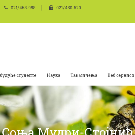
021/458-988
021/450-620
 будуће студенте
Наука
Такмичења
Веб сервиси
Соња Мудри-Стојнић