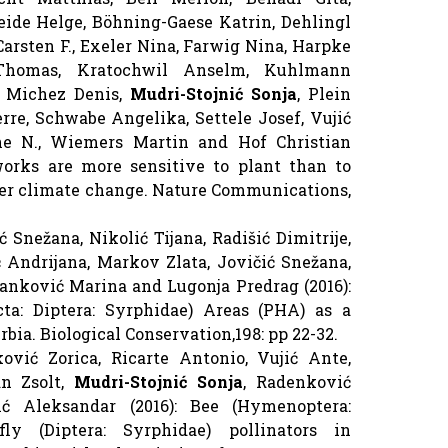
eide Helge, Böhning-Gaese Katrin, Dehlingl
arsten F., Exeler Nina, Farwig Nina, Harpke
 Thomas, Kratochwil Anselm, Kuhlmann
, Michez Denis,
Mudri-Stojnić Sonja
, Plein
re, Schwabe Angelika, Settele Josef, Vujić
ne N., Wiemers Martin and Hof Christian
tworks are more sensitive to plant than to
er climate change. Nature Communications,
 Snežana, Nikolić Tijana, Radišić Dimitrije,
 Andrijana, Markov Zlata, Jovičić Snežana,
Janković Marina and Lugonja Predrag (2016):
cta: Diptera: Syrphidae) Areas (PHA) as a
rbia. Biological Conservation,198: pp 22-32.
ović Zorica, Ricarte Antonio, Vujić Ante,
an Zsolt,
Mudri-Stojnić Sonja
, Radenković
ć Aleksandar (2016): Bee (Hymenoptera:
ly (Diptera: Syrphidae) pollinators in