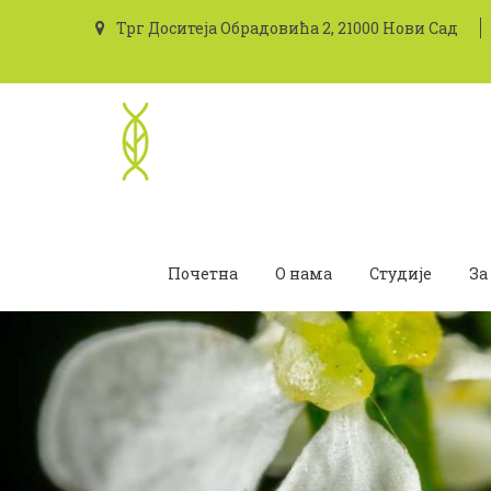
Трг Доситеја Обрадовића 2, 21000 Нови Сад
Почетна
О нама
Студије
За