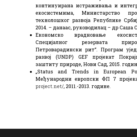
континуирана истраживања и интег
екосистемима, Министарство пр
технолошког развоја Републике Србиј
2014. – данаас, руководилац – др Саша
Економско врадновање екосис
Специјалног резервата прир
Петроварадински рит“. Програм ује
развој (UNDP) GEF пројекат Покрај
заштиту природе, Нови Сад, 2015. годин
„Status and Trends in European Po
Међународни европски ФП 7 проје
project.net/
, 2011.-2013. године.