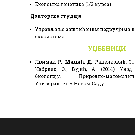
Еколошка генетика (1/3 курса)
Докторске студије
Управљање заштићеним подручјима 
екосистема
УЏБЕНИЦИ
Примак, Р.,
Милић, Д.
, Раденковић, С.,
Чабрило, О., Вујић, А. (2014): Уво
биологију. Природно-математ
Универзитет у Новом Саду