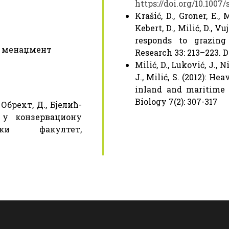
https://doi.org/10.1007/
Krašić, D., Groner, E., M
Kebert, D., Milić, D., Vu
responds to grazing 
и менаџмент
Research 33: 213–223. D
Milić, D., Luković, J., N
J., Milić, S. (2012): H
inland and maritime 
Biology 7(2): 307-317
 Обрехт, Д., Бјелић-
д у конзервациону
ички факултет,