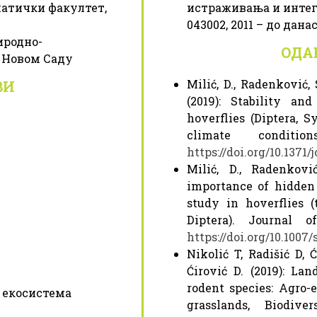
ематички факултет,
истраживања и интег
043002, 2011 – до дана
иродно-
ОДА
 Новом Саду
Milić, D., Radenković, S
ВИ
(2019): Stability an
hoverflies (Diptera, S
climate conditi
https://doi.org/10.1371
Milić, D., Radenkovi
importance of hidden 
study in hoverflies 
Diptera). Journal 
https://doi.org/10.1007/
Nikolić T, Radišić D, Ć
Ćirović D. (2019): La
rodent species: Agro-
 екосистема
grasslands, Biodive