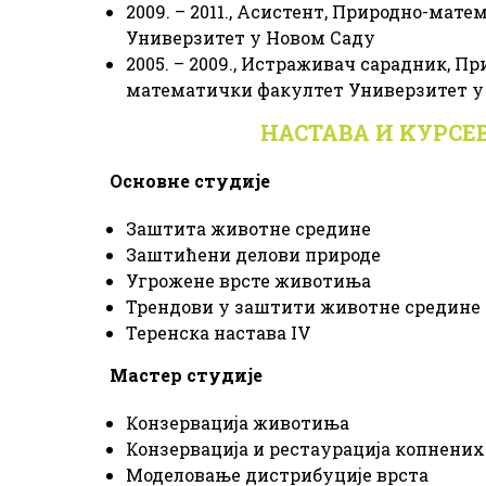
2009. – 2011., Асистент, Природно-мат
Универзитет у Новом Саду
2005. – 2009., Истраживач сарадник, Пр
математички факултет Универзитет у
НАСТАВА И KУРСЕ
Основне студије
Заштита животне средине
Заштићени делови природе
Угрожене врсте животиња
Трендови у заштити животне средине
Теренска настава IV
Мастер студије
Конзервација животиња
Конзервација и рестаурација копнених
Моделовање дистрибуције врста