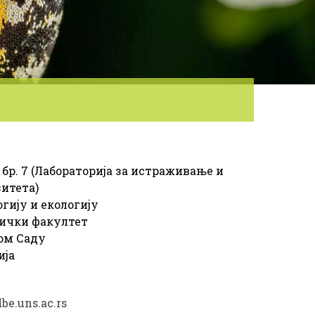
т бр. 7 (Лабораторија за истраживање и
итета)
гију и екологију
ички факултет
ом Саду
ија
be.uns.ac.rs