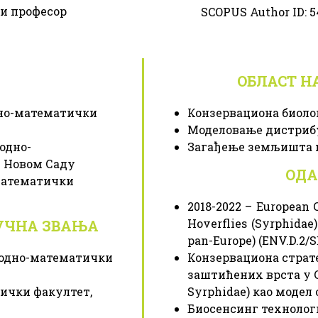
и професор
SCOPUS Author ID: 
ОБЛАСТ 
дно-математички
Конзервациона биоло
Моделовање дистрибу
одно-
Загађење земљишта 
у Новом Саду
ОДА
математички
2018-2022 – European 
Hoverflies (Syrphidae)
УЧНА ЗВАЊА
pan-Europe) (ENV.D.2/S
иродно-математички
Конзервациона страт
заштићених врста у Ср
тички факултет,
Syrphidae) као модел о
Биосенсинг технолог