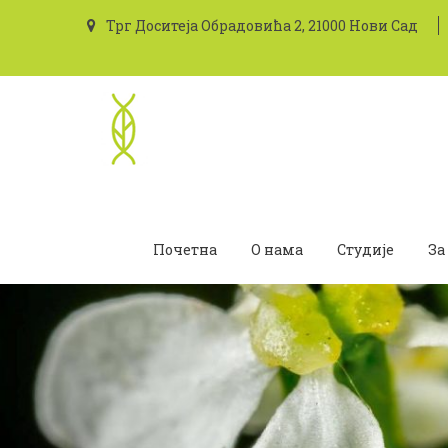
Трг Доситеја Обрадовића 2, 21000 Нови Сад
Почетна
О нама
Студије
За