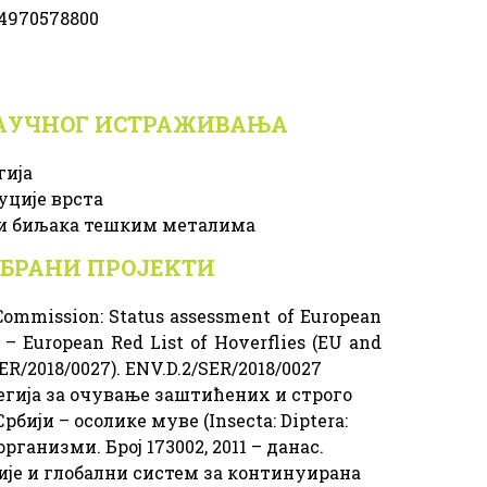
54970578800
НАУЧНОГ ИСТРАЖИВАЊА
гија
ције врста
и биљака тешким металима
БРАНИ ПРОЈЕKТИ
Commission: Status assessment of European
 – European Red List of Hoverflies (EU and
ER/2018/0027). ENV.D.2/SER/2018/0027
егија за очување заштићених и строго
бији – осолике муве (Insecta: Diptera:
рганизми. Број 173002, 2011 – данас.
ије и глобални систем за континуирана