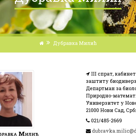
Дубравка Милић
III спрат, кабине
заштиту биодиверз
Департман за биоло
Природно-математ
Универзитет у Нов
21000 Нови Сад, Срб
021/485-2669
dubravka.milic@d
бравка
Милић