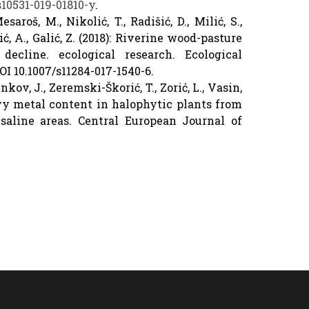
s10531-019-01810-y
.
esaroš, M., Nikolić, T., Radišić, D., Milić, S.,
jić, A., Galić, Z. (2018): Riverine wood-pasture
decline. ecological research. Ecological
OI 10.1007/s11284-017-1540-6.
inkov, J., Zeremski-Škorić, T., Zorić, L., Vasin,
eavy metal content in halophytic plants from
saline areas. Central European Journal of