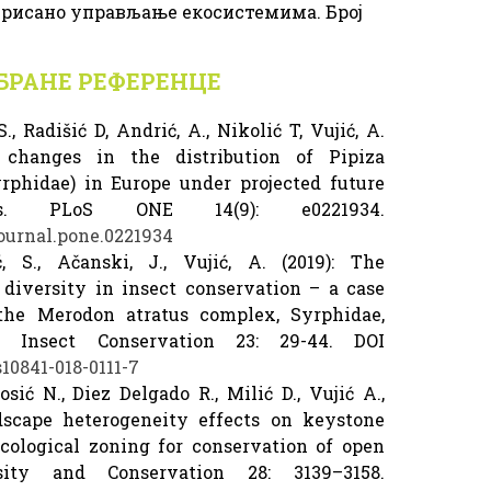
рисано управљање екосистемима. Број
с
БРАНЕ РЕФЕРЕНЦЕ
., Radišić D, Andrić, A., Nikolić T, Vujić, A.
d changes in the distribution of Pipiza
yrphidae) in Europe under projected future
ons. PLoS ONE 14(9): e0221934.
/journal.pone.0221934
ć, S., Ačanski, J., Vujić, A. (2019): The
diversity in insect conservation – a case
(the Merodon atratus complex, Syrphidae,
of Insect Conservation 23: 29-44. DOI
s10841-018-0111-7
osić N., Diez Delgado R., Milić D., Vujić A.,
ndscape heterogeneity effects on keystone
ecological zoning for conservation of open
rsity and Conservation 28: 3139–3158.