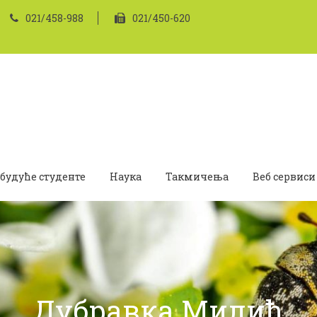
021/458-988
021/450-620
 будуће студенте
Наука
Такмичења
Веб сервиси
Дубравка Милић