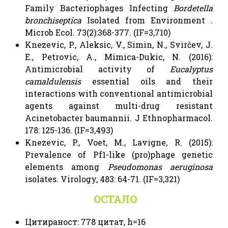
Family Bacteriophages Infecting
Bordetella
bronchiseptica
Isolated from Environment .
Microb Ecol. 73(2):368-377. (IF=3,710)
Knezevic, P., Aleksic, V., Simin, N., Svirčev, J.
E., Petrovic, A., Mimica-Dukic, N. (2016):
Antimicrobial activity of
Eucalyptus
camaldulensis
essential oils and their
interactions with conventional antimicrobial
agents against multi-drug resistant
Acinetobacter baumannii. J Ethnopharmacol.
178: 125-136. (IF=3,493)
Knezevic, P., Voet, M., Lavigne, R. (2015):
Prevalence of Pf1-like (pro)phage genetic
elements among
Pseudomonas aeruginosa
isolates. Virology, 483: 64-71. (IF=3,321)
ОСТАЛО
Цитираност: 778 цитат, h=16