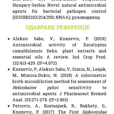
Hungary-Serbia: Novel natural antimicrobial
agents for bacterial pathogen control
(HUSRB2103/214/250; NNAA); руководилац
ОДАБРАНЕ РЕФЕРЕНЦЕ
Aleksic Sabo, V., Knezevic, P. (2019):
Antimicrobial activity of Eucalyptus
camaldulensis Dehn. plant extracts and
essential oils: A review. Ind Crop Prod.
132:413-429. (IF=4.072)
Knezevic, P., Aleksic Sabo, V., Simin, N., Lesjak,
M., Mimica-Dukic, N. (2018): A colorimetric
broth microdilution method for assessment of
Helicobacter pylori
sensitivity to
antimicrobial agents. J Pharmaceut Biomed
Anal. 152:271-278. (IF=2.863)
Petrovic, A., Kostanjsek, R., Rakhely, G.,
Knezevic, P. (2017): The First
Siphoviridae