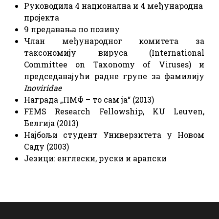
Руководила 4 национална и 4 међународна
пројекта
9 предавања по позиву
Члан међународног комитета за
таксономију вируса (International
Committee on Taxonomy of Viruses) и
председавајући радне групе за фамилију
Inoviridae
Награда „ПМФ – то сам ја“ (2013)
FEMS Research Fellowship, KU Leuven,
Белгија (2013)
Најбољи студент Универзитета у Новом
Саду (2003)
Језици: енглески, руски и арапски