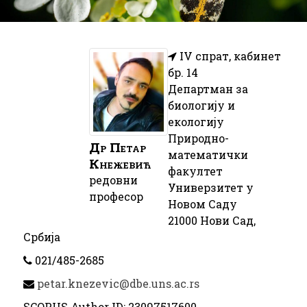
z
i
k
IV спрат, кабинет
бр. 14
Департман за
биологију и
екологију
Природно-
Др
Петар
математички
Кнежевић
факултет
редовни
Универзитет у
професор
Новом Саду
21000 Нови Сад,
Србија
021/485-2685
petar.knezevic@dbe.uns.ac.rs
SCOPUS Author ID: 23097517600