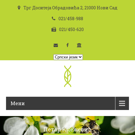
Трг Доситеја Обрадовића 2, 21000 Нови Сад
021/458-988
021/450-620
I
z
a
b
e
r
i
Мени
t
e
j
e
Петар Kнежевић