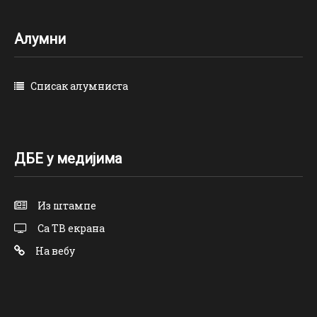
Алумни
Списак алумниста
ДБЕ у медијима
Из штампе
Са ТВ екрана
На вебу