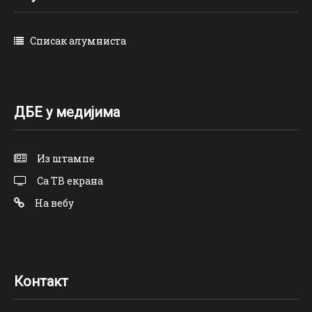
Списак алумниста
ДБЕ у медијима
Из штампе
Са ТВ екрана
На вебу
Контакт