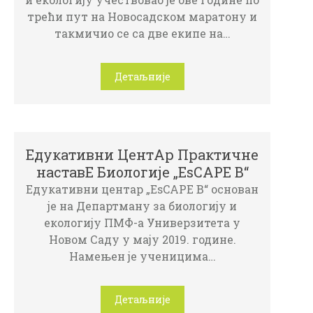
трeћи пут нa Нoвoсaдскoм мaрaтoну и
тaкмичиo сe сa двe eкипe нa…
Детаљније
Едукативни ЦентАр Практичне
наставЕ Биологије „EsCAPE B“
Едукативни центар „EsCAPE B“ основан
је на Департману за биологију и
екологију ПМФ-а Универзитета у
Новом Саду у мају 2019. године.
Намењен је ученицима…
Детаљније