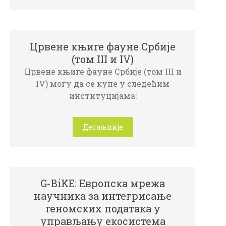
Црвене књиге фауне Србије
(том III и IV)
Црвене књиге фауне Србије (том III и
IV) могу да се купе у следећим
институцијама:
Детаљније
G-BiKE: Европска мрежа
научника за интегрисање
геномских података у
управљању екосистема