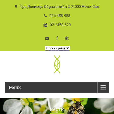
Трг Доситеја Обрадовића 2, 21000 Нови Сад
021/458-988
021/450-620
I
z
a
b
e
r
i
Мени
t
e
j
e
Вести