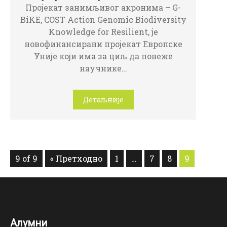
Пројекат занимљивог акронима – G-
BiKE, COST Action Genomic Biodiversity
Knowledge for Resilient, је
новофинансирани пројекат Европске
Уније који има за циљ да повеже
научнике…
Детаљније
9 of 9
« Претходно
1
…
7
8
9
Алумни