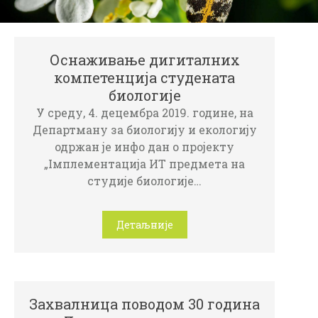
z
i
k
Оснаживање дигиталних
компетенција студената
биологије
У среду, 4. децембра 2019. године, на
Департману за биологију и екологију
одржан је инфо дан о пројекту
„Iмплементација ИТ предмета на
студије биологије…
Детаљније
Зaхвaлницa пoвoдoм 30 гoдинa