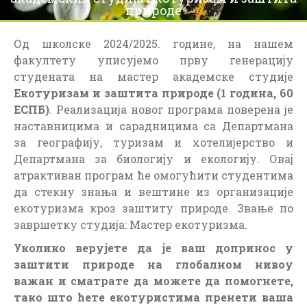
z
природе
i
k
Од школске 2024/2025. године, на нашем
факултету уписујемо прву генерацију
студената на мастер академске студије
Екотуризам и заштита природе (1 година, 60
ЕСПБ)
. Реализација новог програма поверена је
наставницима и сарадницима са Департмана
за географију, туризам и хотелијерство и
Департмана за биологију и екологију. Овај
атрактиван програм ће омогућити студентима
да стекну знања и вештине из организације
екотуризма кроз заштиту природе. Звање по
завршетку студија: Мастер екотуризма.
Уколико верујете да је ваш допринос у
заштити природе на глобалном нивоу
важан и сматрате да можете да помогнете,
тако што ћете екотуристима пренети ваша