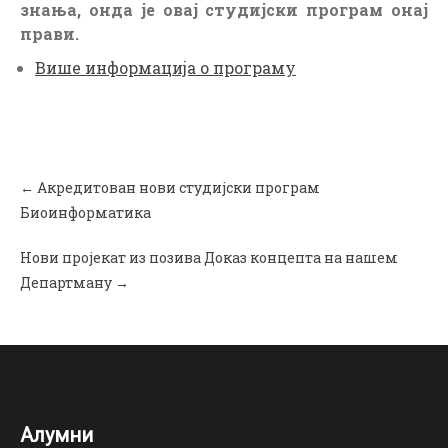
знања, онда је овај студијски програм онај
прави.
Више информација о програму
P
←
Акредитован нови студијски програм
o
s
Биоинформатика
t
n
a
Нови пројекат из позива Доказ концепта на нашем
v
Департману
→
i
g
a
t
i
o
n
Алумни