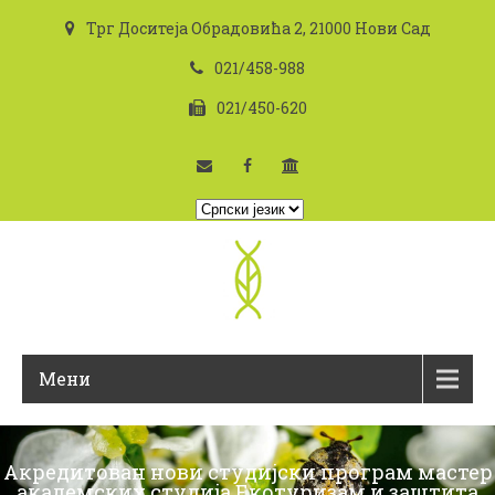
Трг Доситеја Обрадовића 2, 21000 Нови Сад
021/458-988
021/450-620
I
z
a
b
e
r
i
Мени
t
e
j
Акредитован нови студијски програм мастер
e
академских студија Екотуризам и заштита