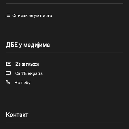
Списак алумниста
ДБЕ у медијима
Из штампе
Са ТВ екрана
На вебу
Контакт