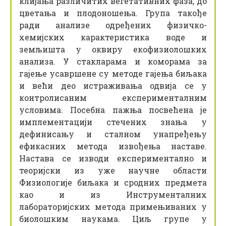
клијања различитих вегетативних фаза, до
цветања и плодоношења. Група такође
ради анализе одређених физичко-
хемијских карактеристика воде и
земљишта у оквиру екофизиолошких
анализа. У стакларама и коморама за
гајење усавршене су методе гајења биљака
и већи део истраживања одвија се у
контролисаним експерименталним
условима. Посебна пажња посвећена је
имплементацији стечених знања у
дефинисању и сталном унапређењу
ефикасних метода извођења наставе.
Настава се изводи експериментално и
теоријски из уже научне области
Физиологије биљака и сродних предмета
као и из Инструменталних
лабораторијских метода примењиваних у
биолошким наукама. Циљ групе у