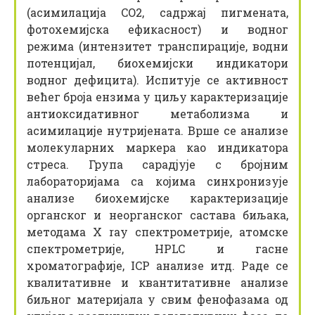
(асимилација CO2, садржај пигмената,
фотохемијска ефикасност) и водног
режима (интензитет транспирације, водни
потенцијал, биохемијски индикатори
водног дефицита). Испитује се активност
већег броја ензима у циљу карактеризације
антиоксидативног метаболизма и
асимилације нутријената. Врше се анализе
молекуларних маркера као индикатора
стреса. Група сарадјује с бројним
лабораторијама са којима синхронизује
анализе биохемијске карактеризације
органског и неорганског састава биљака,
методама X ray спектрометрије, атомске
спектрометрије, HPLC и гасне
хроматографије, ICP анализе итд. Раде се
квалитативне и квантитативне анализе
биљног материјала у свим фенофазама од