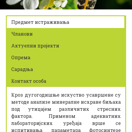
z
i
k
Предмет истраживања
Чланови
Актуелни пројекти
Опрема
Сарадња
Контакт особа
Кроз дугогодишње искуство усавршене су
методе анализе минералне исхране биљака
под утицајем различитих стресних
фактора. Применом адекватних
лабораторијских уређаја врше се
испитивања параметара фотосинтезе