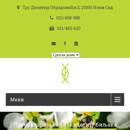
Трг Доситеја Обрадовића 2, 21000 Нови Сад
021/458-988
021/450-620
I
z
a
b
e
r
i
Мени
t
e
j
e
Лабораторија за физиологију биљака