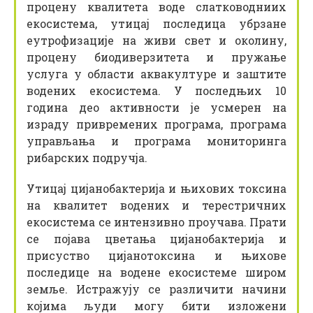
процену квалитета воде слатководниих
екосистема, утицај последица убрзане
еутрофизације на живи свет и околину,
процену биодиверзитета и пружање
услуга у области аквакултуре и заштите
водених екосистема. У последњих 10
година део активности је усмерен на
израду привремених програма, програма
управљања и програма мониторинга
рибарских подручја.
Утицај цијанобактерија и њихових токсина
на квалитет водених и терестричних
екосистема се интензивно проучава. Прати
се појава цветања цијанобактерија и
присуство цијанотоксина и њихове
последице на водене екосистеме широм
земље. Истражују се различити начини
којима људи могу бити изложени