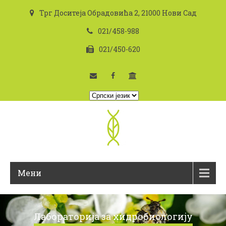
Трг Доситеја Обрадовића 2, 21000 Нови Сад
021/458-988
021/450-620
I
z
a
b
e
r
i
Мени
t
e
j
e
Лабораторија за хидробиологију