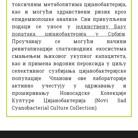
токсичним метаболитима цијанобактерија,
као и могући здравствени ризик кроз
епидемиолошке анализе. Сви прикупљени
подаци се уносе у
јединствену Базу
података цијанобактерија у Србији
.
Проучавају се могући начини
ревитализације слатководних екосистема
смањењем њиховог укупног капацитета,
као и примена водоник пероксида у циљу
селективног сузбијања цијанобактеријске
популације. Чланови ове лабораторије
активно учестују у одржавању и
проширивању Новосадске Колекције
Културе Цијанобактерија (Novi Sad
Cyanobacterial Culture Collection).
Међународни пројекти
Међународна сарадња:
Лабораторија IV спрат соба 8:
Др
Др
Др
Зорица
Jussi
Бранко
Meriluoto
Свирчев
Миљановић
редовни професор, шеф Лаборатор
гостујући професор
редовни професор
Еразмус+ мобилност са Åbo Akademi
Институт за воде из Бијељине,
Nitrogen Evaporator 12 position Oasis
хидробиологију
Åbo Akademi University, Turku, Finl
Телефон