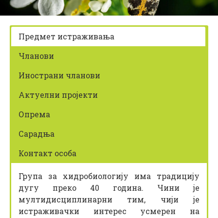
z
i
k
Предмет истраживања
Чланови
Инострани чланови
Актуелни пројекти
Опрема
Сарадња
Контакт особа
Група за хидробиологију има традицију
дугу преко 40 година. Чини је
мултидисциплинарни тим, чији је
истраживачки интерес усмерен на