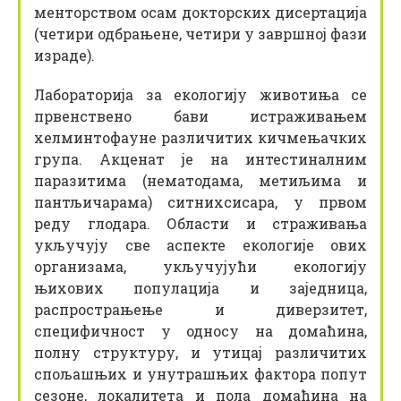
менторством осам докторских дисертација
(четири одбрањене, четири у завршној фази
израде).
Лабораторија за екологију животиња се
првенствено бави истраживањем
хелминтофауне различитих кичмењачких
група. Акценат је на интестиналним
паразитима (нематодама, метиљима и
пантљичарама) ситнихсисара, у првом
реду глодара. Области и страживања
укључују све аспекте екологије ових
организама, укључујући екологију
њихових популација и заједница,
распрострањење и диверзитет,
специфичност у односу на домаћина,
полну структуру, и утицај различитих
спољашњих и унутрашњих фактора попут
сезоне, локалитета и пола домаћина на