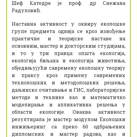
Шеф Катедре је проф. др Снежана
Радуловић.
Наставна активност у оквиру еколошке
групе предмета одвија се кроз извођење
практичне и теоријске наставе на
основним, мастер и докторским студијама,
и то у три правца: општа екологија,
екологија биљака и екологија животиња,
обједињујући савремену еколошку теорију
и праксу кроз примену савремених
технолошких и методолошких решења,
даљинско очитавање и ГИС, лабораторијске
методе и технике као и математичко
моделирање и апликативна решења у
области екологије. Оваква активност
резултирала је мастер модулом Еколошки
инжињеринг са преко 60 одбрањених
дипломских и мастер радова, као и