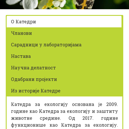
z
i
k
О Катедри
Чланови
Сарадници у лабораторијама
Настава
Научна делатност
Одабрани пројекти
Из историје Катедре
Катедра за екологију основана је 2009.
године као Kатедра за eкологију и заштиту
животне средине. Од 2017. године
функционише као Катедра за екологију.