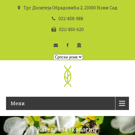
Трг Доситеја Обрадовића 2, 21000 Нови Сад
021/458-988
021/450-620
I
z
a
b
e
r
i
Мени
t
e
j
e
Катедра за екологију