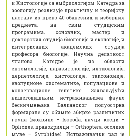
и Хистологије са ембриологијом. Катедра за
зоологију реализује практичну и теоријску
наставу из преко 40 обавезних и изборних
предмета, на свим студијским
програмима, основних, мастер и
докторских студија биологије и екологије, и
интегрисаних академских студија
професора биологије. Научна делатност
чланова Катедре је из области
ентомологије, паразитологије, ихтиологије,
херпетологије, хистологије, таксономије,
еволуционе систематике, популационе и
конзервационе генетике. Захваљујући
вишегодишњим истраживањима фауне
бескичмењака Балканског полуострва
формиране су обимне збирке различитих
група (мокрице – Isopoda, пауци косци –
Opliones, правокрилци – Orthoptera, осолике
муве – Syrphidae). Истраживачки рад је