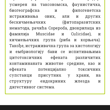
усмерен на таксономска, фаунистичка,
биогеографска и филогенетска
истраживања ових, али и других
бескичмењачких (фитопаразитских
нематода, рачића Copepoda, двокрилаца из
фамилија Muscidae и Culicidae), и
кичмењачких група (риба и корњача).
Такође, истраживачка група за хистологију
и ембриологију бави се испитивањима
цитотоксичних ефеката различитих
контаминаната животне средине, као и
ефеката потенцијално токсичних
супстанци присутних у храни, на
структуру ендокриних жлезда и
дигестивног система.
Међународни пројекти
На Катедри за биохемију, молекуларну
У оквиру Катедре за Зоологију научна
Велики допринос развоју Катедре за
Др
Др
Снежана
Ана
Грковић
Раденковић
биологију и генетику одвија се настава на
делатност се изводи у три лабораторије и/
зоологију дао је њен оснивач, проф. др
редовнa професорица
научна сарадница
Претходни пројекти:
шефица Катедре
следећим смеровима:
или истраживачке групе:
Слободан Глумац, али и некадашњи шефови
Телефон