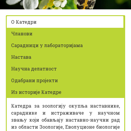
z
i
k
О Катедри
Чланови
Сарадници у лабораторијама
Настава
Научна делатност
Одабрани пројекти
Из историје Катедре
Катедра за зоологију окупља наставнике,
сараднике и истраживаче у научном
звању који обављају наставно-научни рад
из области Зоологије, Еволуционе биологије