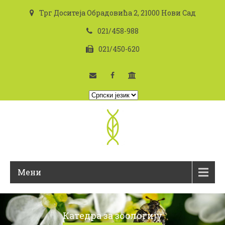
Трг Доситеја Обрадовића 2, 21000 Нови Сад
021/458-988
021/450-620
I
z
a
b
e
r
i
Мени
t
e
j
e
Катедра за зоологију