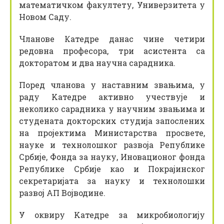
математичком факултету, Универзитета у
Новом Саду.
Чланове Катедре данас чине четири
редовна професора, три асистента са
докторатом и два научна сарадника.
Поред чланова у наставним звањима, у
раду Kатедре активно учествује и
неколико сарадника у научним звањима и
студената докторских студија запослених
на пројектима Министарства просвете,
науке и технолошког развоја Републике
Србије, Фонда за науку, Иновационог фонда
Републике Србије као и Покрајинског
секретаријата за науку и технолошки
развој АП Војводине.
У оквиру Kатедре за микробиологију