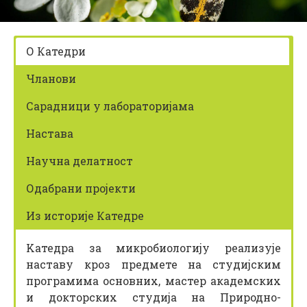
z
i
k
О Катедри
Чланови
Сарадници у лабораторијама
Настава
Научна делатност
Одабрани пројекти
Из историје Катедре
Kатедра за микробиологију реализује
наставу кроз предмете на студијским
програмима основних, мастер академских
и докторских студија на Природно-