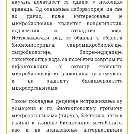
научна делатност се одвија у неколико
праваца. Од оснивања лабораторије, па све
до данас, поље интересовања је
микробиолошки квалитет површинских,
подземних и отпадних вода.
Истраживачки рад се обавља у области
биомониторинга, сапромикробиологије,
сапробиологије, биоремедијације,
токсикологије вода, са посебним освртом на
цијанотоксине. У оквиру еколошке
микробиологије истраживања су усмерена
и на заштиту биодиверзитета
микроорганизама.
Током последње деценије истраживања су
усмерена и на биотехнолошку примену
микроорганизама (вируса, бактерија, алги и
гљива) и њихове биоактивне метаболите,
као и на изналажење алтернативних