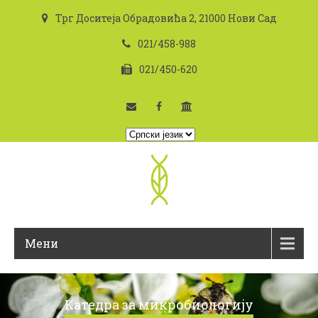
Трг Доситеја Обрадовића 2, 21000 Нови Сад
021/458-988
021/450-620
I
z
a
b
e
r
i
Мени
t
e
j
e
Катедра за микробиологију